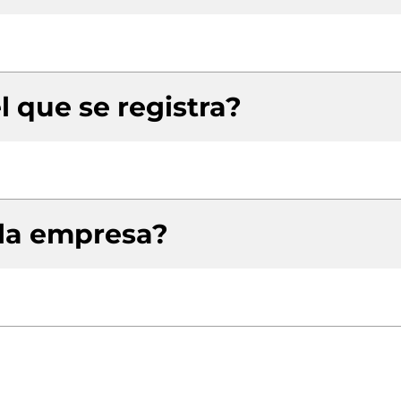
l que se registra?
 la empresa?