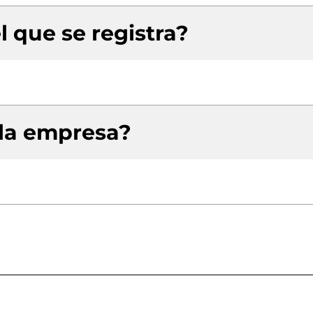
l que se registra?
 la empresa?