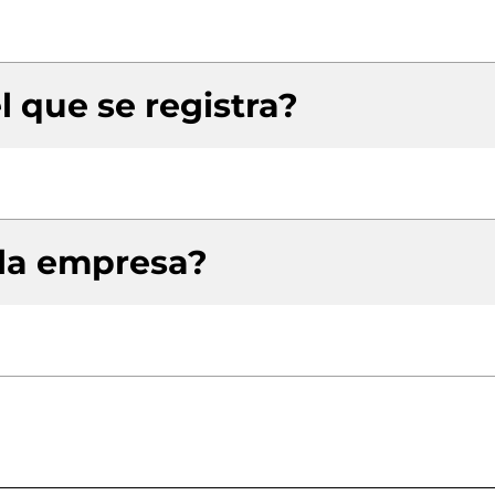
l que se registra?
 la empresa?