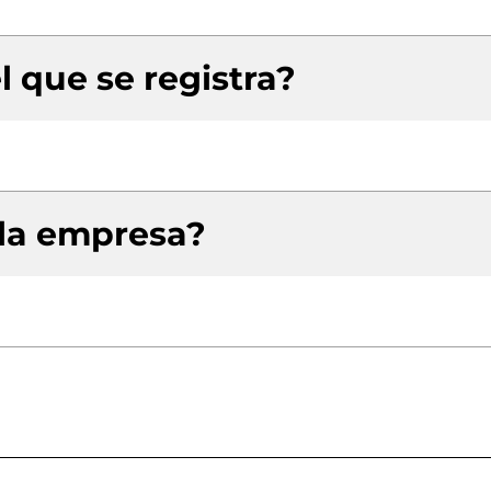
l que se registra?
 la empresa?