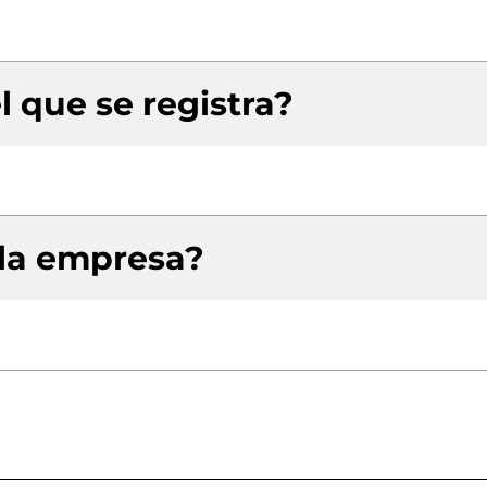
l que se registra?
 la empresa?