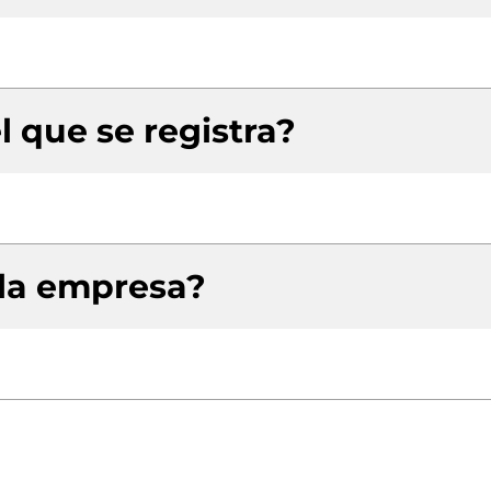
l que se registra?
 la empresa?