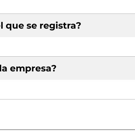
l que se registra?
 la empresa?