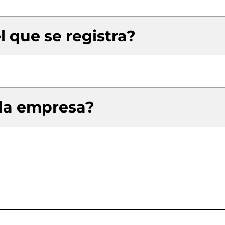
l que se registra?
 la empresa?