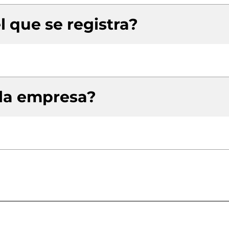
l que se registra?
 la empresa?