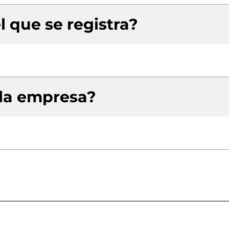
l que se registra?
 la empresa?