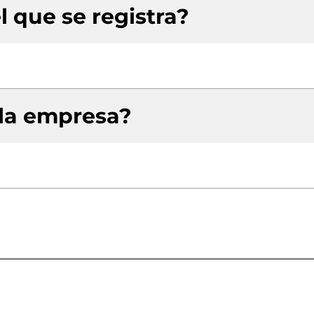
l que se registra?
 la empresa?