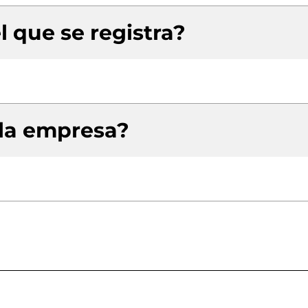
l que se registra?
 la empresa?