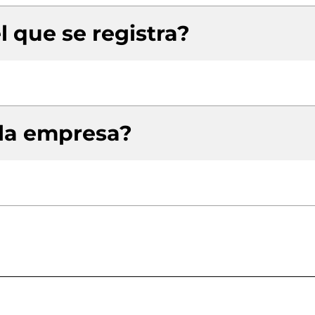
l que se registra?
 la empresa?