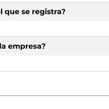
l que se registra?
 la empresa?