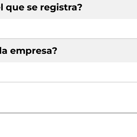
l que se registra?
 la empresa?