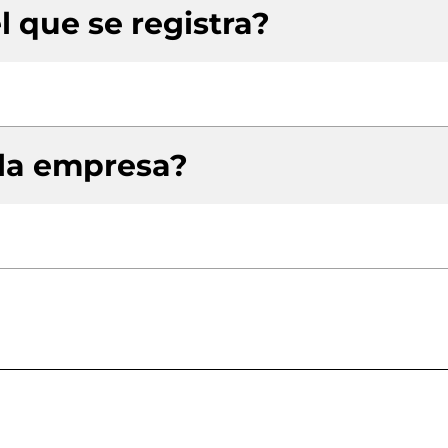
l que se registra?
 la empresa?