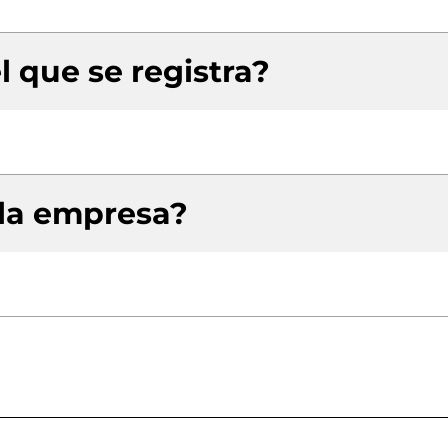
l que se registra?
 la empresa?