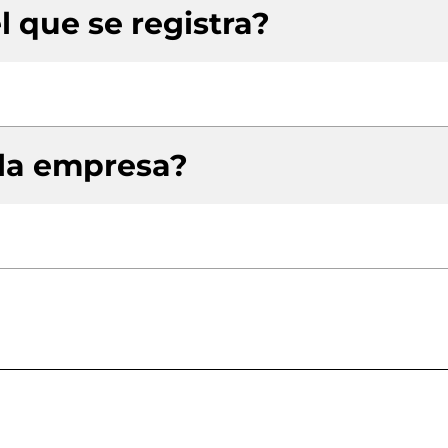
l que se registra?
 la empresa?