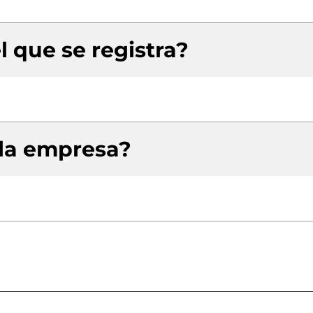
l que se registra?
 la empresa?