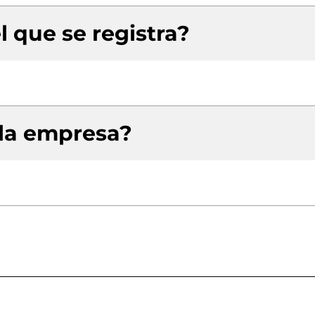
l que se registra?
 la empresa?