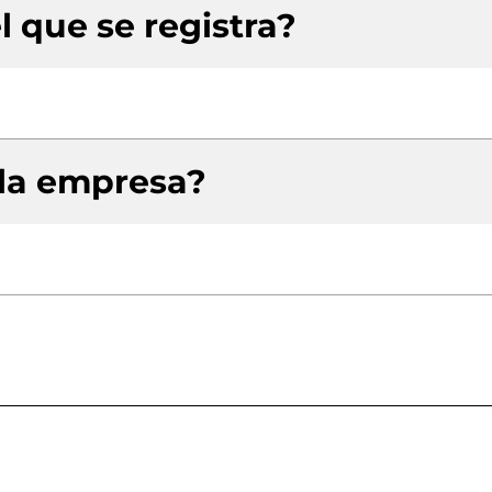
l que se registra?
 la empresa?