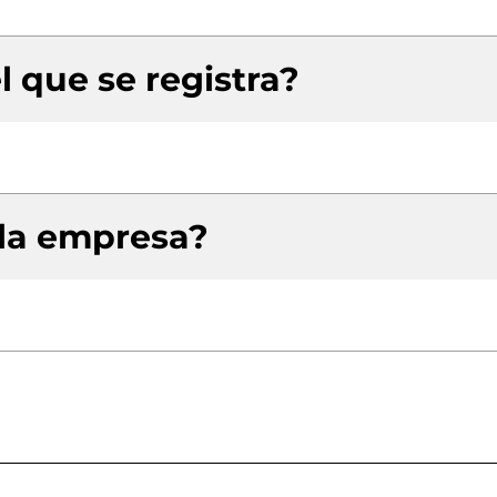
l que se registra?
 la empresa?