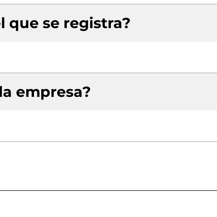
l que se registra?
 la empresa?