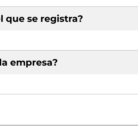
l que se registra?
 la empresa?