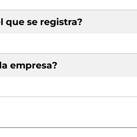
l que se registra?
 la empresa?