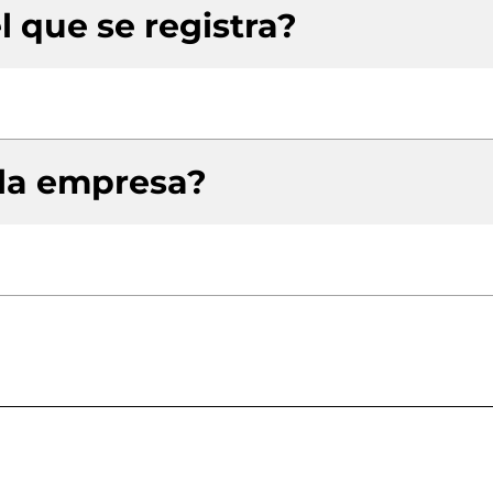
l que se registra?
 la empresa?