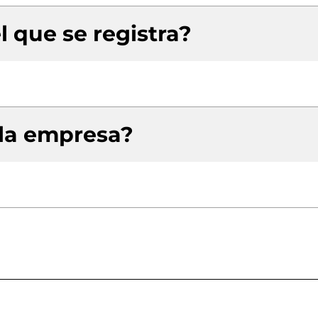
l que se registra?
 la empresa?