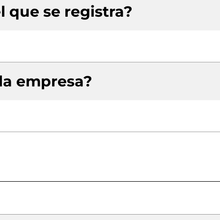
l que se registra?
 la empresa?