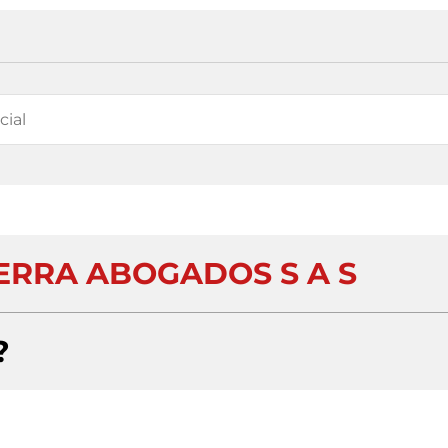
RRA ABOGADOS S A S
?