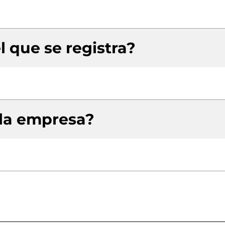
l que se registra?
 la empresa?