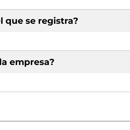
l que se registra?
 la empresa?