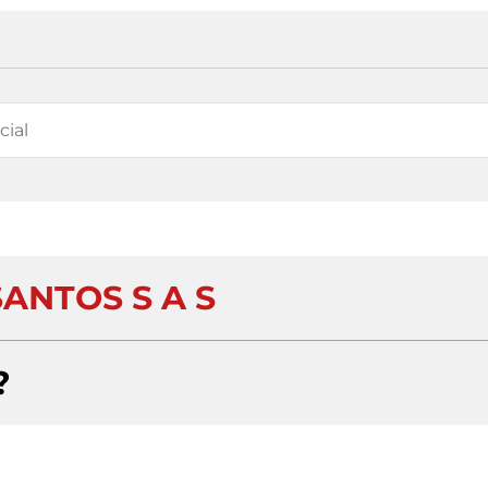
SANTOS S A S
?