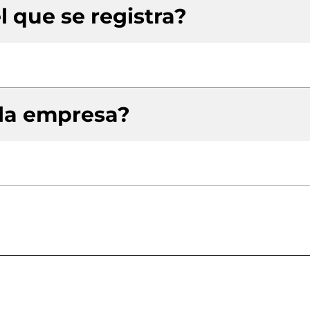
l que se registra?
 la empresa?