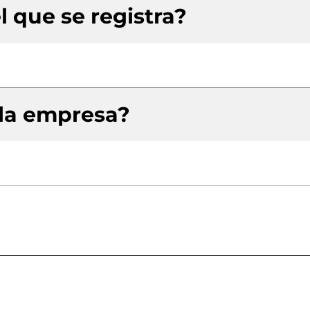
l que se registra?
 la empresa?