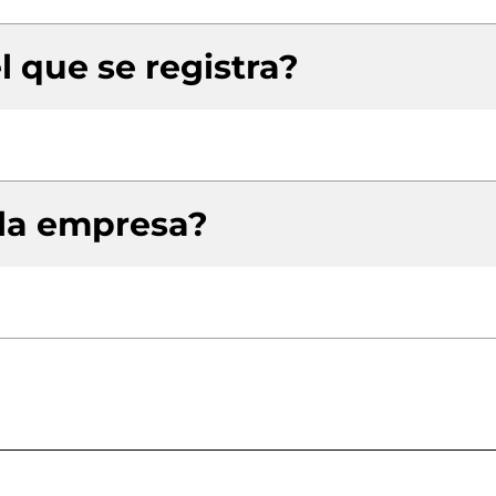
l que se registra?
 la empresa?