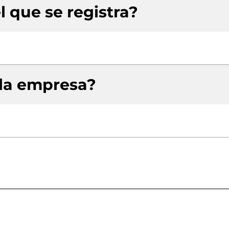
l que se registra?
 la empresa?