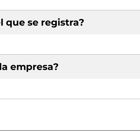
l que se registra?
 la empresa?