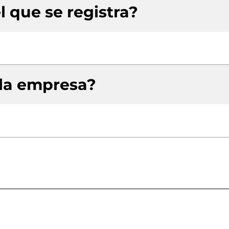
l que se registra?
 la empresa?