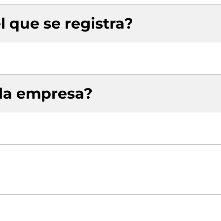
l que se registra?
 la empresa?