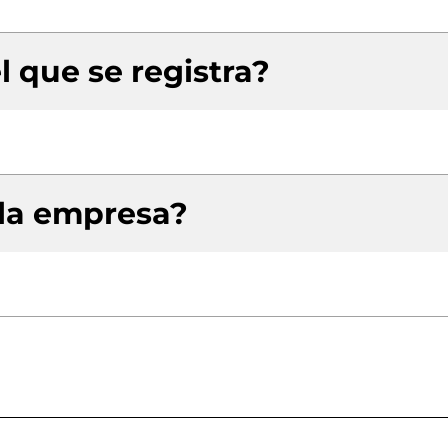
l que se registra?
 la empresa?