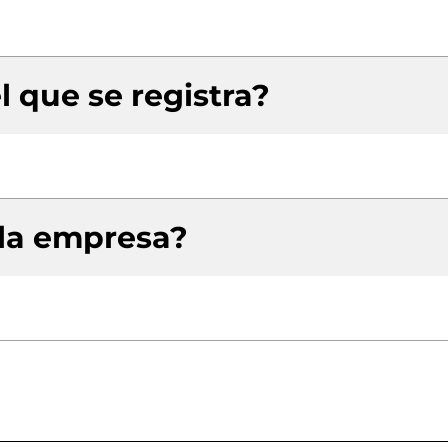
l que se registra?
 la empresa?