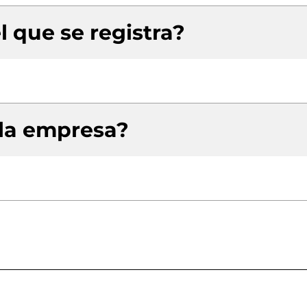
l que se registra?
 la empresa?