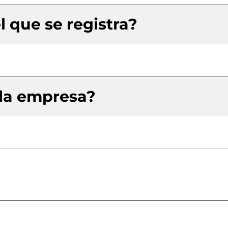
l que se registra?
 la empresa?