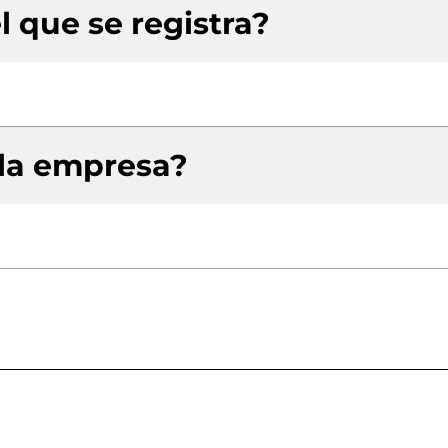
l que se registra?
 la empresa?