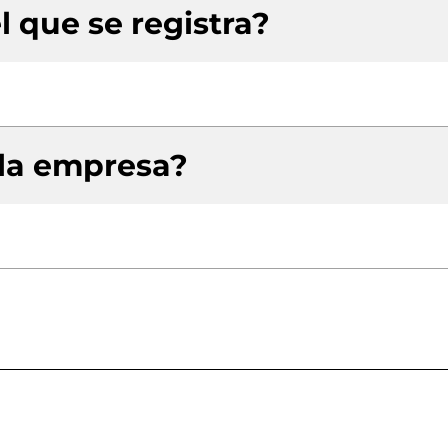
l que se registra?
 la empresa?