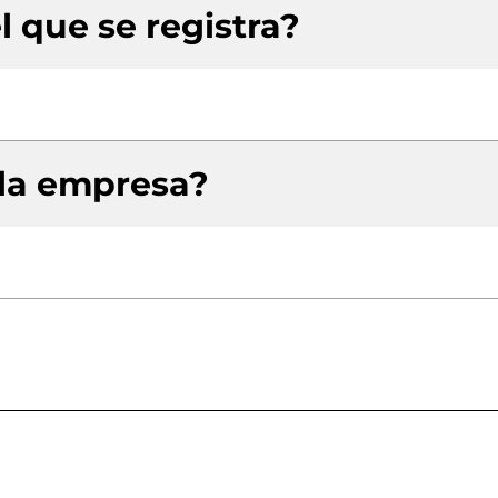
l que se registra?
 la empresa?