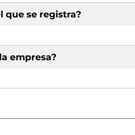
l que se registra?
 la empresa?