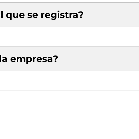
l que se registra?
 la empresa?