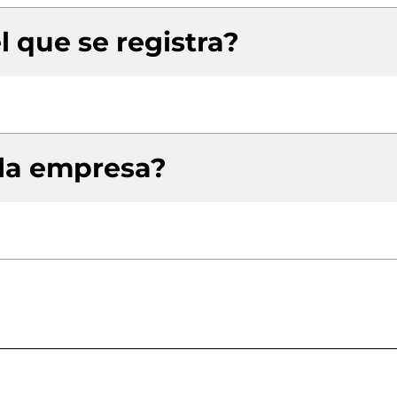
l que se registra?
 la empresa?