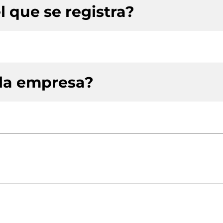
l que se registra?
 la empresa?