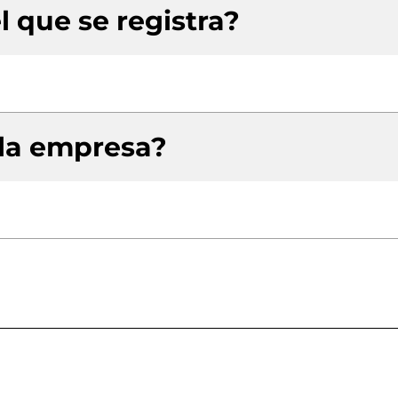
l que se registra?
 la empresa?