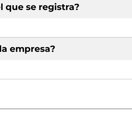
l que se registra?
 la empresa?